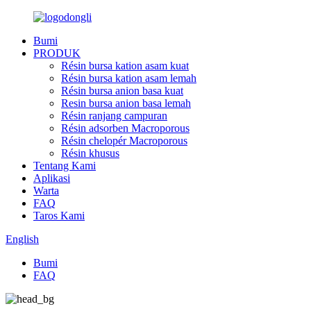
Bumi
PRODUK
Résin bursa kation asam kuat
Résin bursa kation asam lemah
Résin bursa anion basa kuat
Resin bursa anion basa lemah
Résin ranjang campuran
Résin adsorben Macroporous
Résin chelopér Macroporous
Résin khusus
Tentang Kami
Aplikasi
Warta
FAQ
Taros Kami
English
Bumi
FAQ