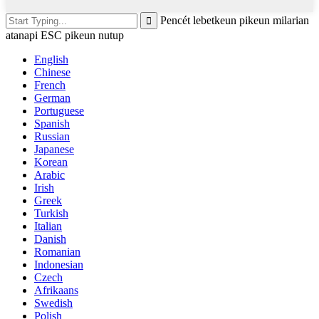
Pencét lebetkeun pikeun milarian
atanapi ESC pikeun nutup
English
Chinese
French
German
Portuguese
Spanish
Russian
Japanese
Korean
Arabic
Irish
Greek
Turkish
Italian
Danish
Romanian
Indonesian
Czech
Afrikaans
Swedish
Polish