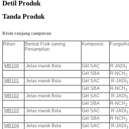
Detil Produk
Tanda Produk
Résin ranjang campuran
Résin
Bentuk Fisik sareng
Komposisi
Fungsi
K
Penampilan
MB100
Jelas manik Bola
Gél SAC
R-JADI
3
Gél SBA
R-NCH
3
MB101
Jelas manik Bola
Gél SAC
R-JADI
3
Gél SBA
R-NCH
3
MB102
Jelas manik Bola
Gél SAC
R-JADI
3
Gél SBA
R-NCH
3
MB103
Jelas manik Bola
Gél SAC
R-JADI
3
Gél SBA
R-NCH
3
MB104
Jelas manik Bola
Gél SAC
R-JADI
3