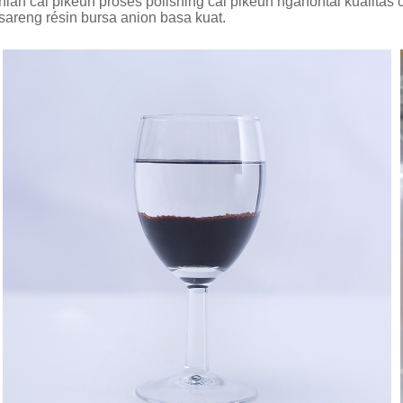
n cai pikeun prosés polishing cai pikeun ngahontal kualitas ca
sareng résin bursa anion basa kuat.