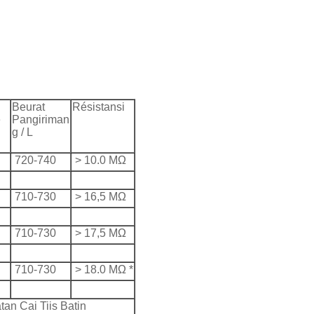
Beurat
Résistansi
e
Pangiriman
g / L
720-740
> 10.0 MΩ
710-730
> 16,5 MΩ
710-730
> 17,5 MΩ
710-730
> 18.0 MΩ *
an Cai Tiis Batin