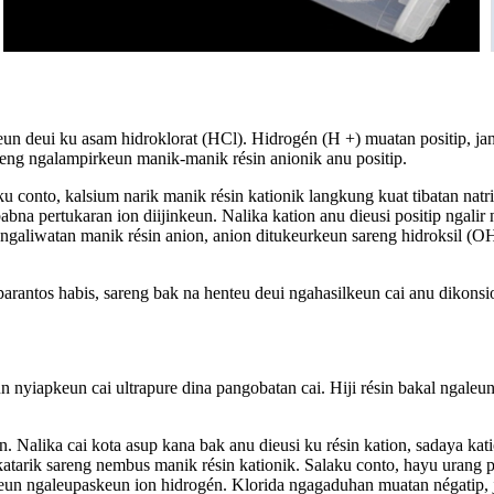
keun deui ku asam hidroklorat (HCl). Hidrogén (H +) muatan positip, ja
eng ngalampirkeun manik-manik résin anionik anu positip.
u conto, kalsium narik manik résin kationik langkung kuat tibatan natr
abna pertukaran ion diijinkeun. Nalika kation anu dieusi positip ngali
r ngaliwatan manik résin anion, anion ditukeurkeun sareng hidroksil (
arantos habis, sareng bak na henteu deui ngahasilkeun cai anu dikonsio
n nyiapkeun cai ultrapure dina pangobatan cai. Hiji résin bakal ngaleun
 Nalika cai kota asup kana bak anu dieusi ku résin kation, sadaya katio
arik sareng nembus manik résin kationik. Salaku conto, hayu urang pa
keun ngaleupaskeun ion hidrogén. Klorida ngagaduhan muatan négatip, 