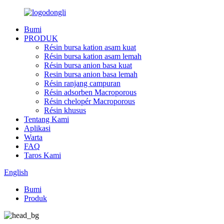
Bumi
PRODUK
Résin bursa kation asam kuat
Résin bursa kation asam lemah
Résin bursa anion basa kuat
Resin bursa anion basa lemah
Résin ranjang campuran
Résin adsorben Macroporous
Résin chelopér Macroporous
Résin khusus
Tentang Kami
Aplikasi
Warta
FAQ
Taros Kami
English
Bumi
Produk