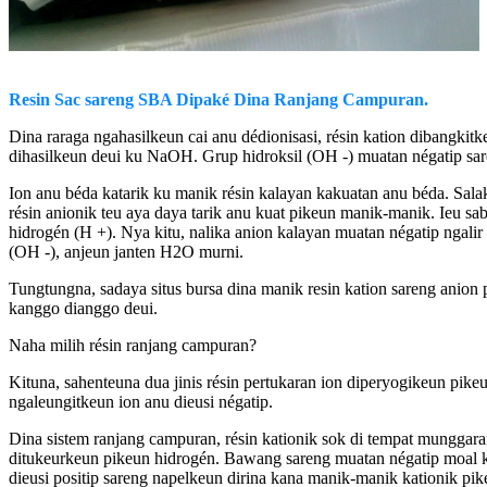
Resin Sac sareng SBA Dipaké Dina Ranjang Campuran.
Dina raraga ngahasilkeun cai anu dédionisasi, résin kation dibangkit
dihasilkeun deui ku NaOH. Grup hidroksil (OH -) muatan négatip sar
Ion anu béda katarik ku manik résin kalayan kakuatan anu béda. Salak
résin anionik teu aya daya tarik anu kuat pikeun manik-manik. Ieu sab
hidrogén (H +). Nya kitu, nalika anion kalayan muatan négatip ngali
(OH -), anjeun janten H2O murni.
Tungtungna, sadaya situs bursa dina manik resin kation sareng anion p
kanggo dianggo deui.
Naha milih résin ranjang campuran?
Kituna, sahenteuna dua jinis résin pertukaran ion diperyogikeun pikeu
ngaleungitkeun ion anu dieusi négatip.
Dina sistem ranjang campuran, résin kationik sok di tempat munggaran.
ditukeurkeun pikeun hidrogén. Bawang sareng muatan négatip moal kat
dieusi positip sareng napelkeun dirina kana manik-manik kationik pi