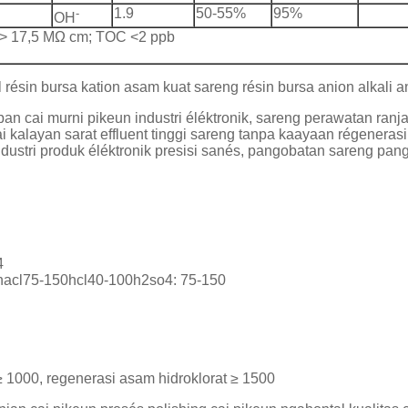
-
1.9
50-55%
95%
OH
h:> 17,5 MΩ cm; TOC <2 ppb
résin bursa kation asam kuat sareng résin bursa anion alkali a
pan cai murni pikeun industri éléktronik, sareng perawatan ra
alayan sarat effluent tinggi sareng tanpa kaayaan régenerasi tin
 industri produk éléktronik presisi sanés, pangobatan sareng pang
4
: nacl75-150hcl40-100h2so4: 75-150
≥ 1000, regenerasi asam hidroklorat ≥ 1500