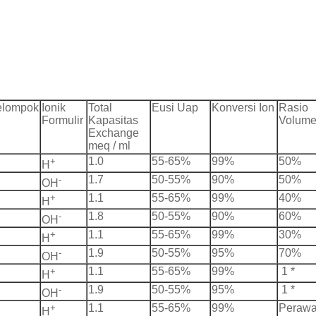
elompok
Ionik
Total
Eusi Uap
Konversi Ion
Rasio
Formulir
Kapasitas
Volum
Exchange
meq / ml
+
1.0
55-65%
99%
50%
H
-
1.7
50-55%
90%
50%
OH
+
1.1
55-65%
99%
40%
H
-
1.8
50-55%
90%
60%
OH
+
1.1
55-65%
99%
30%
H
-
1.9
50-55%
95%
70%
OH
+
1.1
55-65%
99%
1 *
H
-
1.9
50-55%
95%
1 *
OH
+
1.1
55-65%
99%
Perawat
H