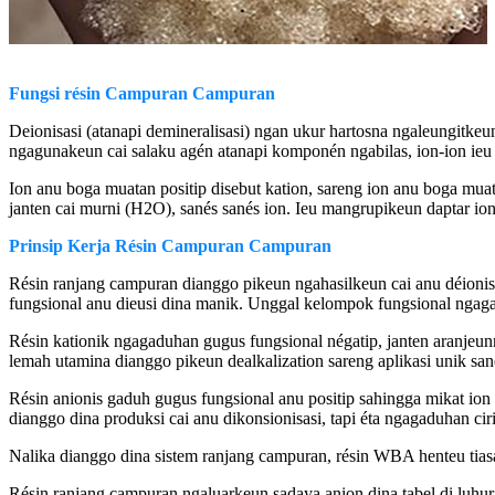
Fungsi résin Campuran Campuran
Deionisasi (atanapi demineralisasi) ngan ukur hartosna ngaleungitkeu
ngagunakeun cai salaku agén atanapi komponén ngabilas, ion-ion ieu 
Ion anu boga muatan positip disebut kation, sareng ion anu boga muat
janten cai murni (H2O), sanés sanés ion. Ieu mangrupikeun daptar io
Prinsip Kerja Résin Campuran Campuran
Résin ranjang campuran dianggo pikeun ngahasilkeun cai anu déionisa
fungsional anu dieusi dina manik. Unggal kelompok fungsional ngagad
Résin kationik ngagaduhan gugus fungsional négatip, janten aranjeunn
lemah utamina dianggo pikeun dealkalization sareng aplikasi unik san
Résin anionis gaduh gugus fungsional anu positip sahingga mikat ion
dianggo dina produksi cai anu dikonsionisasi, tapi éta ngagaduhan cir
Nalika dianggo dina sistem ranjang campuran, résin WBA henteu tia
Résin ranjang campuran ngaluarkeun sadaya anion dina tabel di luhur