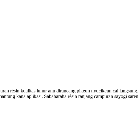
uran résin kualitas luhur anu dirancang pikeun nyucikeun cai langsu
umantung kana aplikasi. Sababaraha résin ranjang campuran sayogi sa