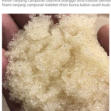
Résin ranjang campuran utamina dianggo dina industri pemurnia
Nami ranjang campuran kalebet résin bursa kation asam kuat 