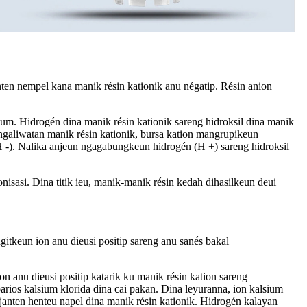
nten nempel kana manik résin kationik anu négatip. Résin anion
ium. Hidrogén dina manik résin kationik sareng hidroksil dina manik
r ngaliwatan manik résin kationik, bursa kation mangrupikeun
OH -). Nalika anjeun ngagabungkeun hidrogén (H +) sareng hidroksil
nisasi. Dina titik ieu, manik-manik résin kedah dihasilkeun deui
gitkeun ion anu dieusi positip sareng anu sanés bakal
n anu dieusi positip katarik ku manik résin kation sareng
rios kalsium klorida dina cai pakan. Dina leyuranna, ion kalsium
janten henteu napel dina manik résin kationik. Hidrogén kalayan