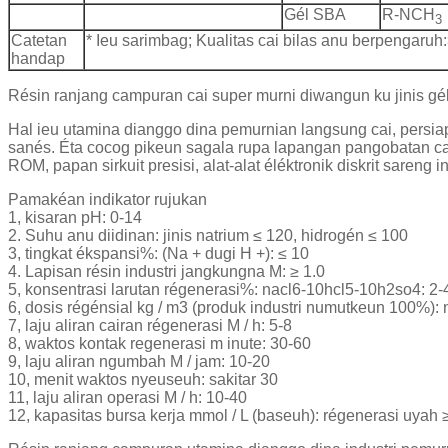
Gél SBA
R-NCH
3
Catetan
* Ieu sarimbag; Kualitas cai bilas anu berpengaru
handap
Résin ranjang campuran cai super murni diwangun ku jinis gél 
Hal ieu utamina dianggo dina pemurnian langsung cai, persia
sanés. Éta cocog pikeun sagala rupa lapangan pangobatan cai k
ROM, papan sirkuit presisi, alat-alat éléktronik diskrit sareng
Pamakéan indikator rujukan
1, kisaran pH: 0-14
2. Suhu anu diidinan: jinis natrium ≤ 120, hidrogén ≤ 100
3, tingkat ékspansi%: (Na + dugi H +): ≤ 10
4. Lapisan résin industri jangkungna M: ≥ 1.0
5, konsentrasi larutan régenerasi%: nacl6-10hcl5-10h2so4: 2-
6, dosis régénsial kg / m3 (produk industri numutkeun 100%)
7, laju aliran cairan régenerasi M / h: 5-8
8, waktos kontak regenerasi m inute: 30-60
9, laju aliran ngumbah M / jam: 10-20
10, menit waktos nyeuseuh: sakitar 30
11, laju aliran operasi M / h: 10-40
12, kapasitas bursa kerja mmol / L (baseuh): régenerasi uyah 