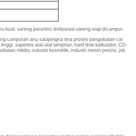
nu kuat, sareng parantos diréparasi sareng siap dicampur.
njang campuran anu salajengna tina prosés pangobatan cai
ggi, sapertos alat-alat tampilan, hard disk kalkulator, CD-
obatan médis, industri kosmétik, industri mesin presisi, jsb