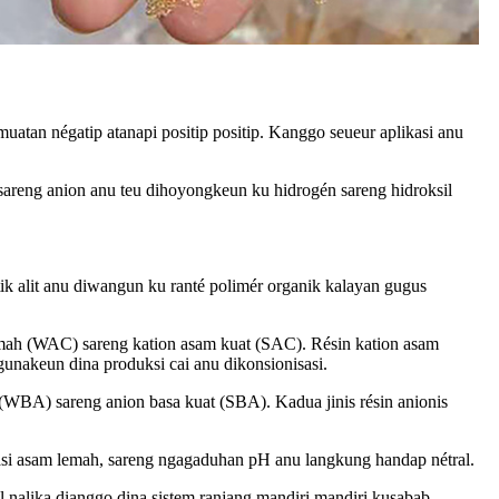
uatan négatip atanapi positip positip. Kanggo seueur aplikasi anu
n sareng anion anu teu dihoyongkeun ku hidrogén sareng hidroksil
ik alit anu diwangun ku ranté polimér organik kalayan gugus
n lemah (WAC) sareng kation asam kuat (SAC). Résin kation asam
gunakeun dina produksi cai anu dikonsionisasi.
 (WBA) sareng anion basa kuat (SBA). Kadua jinis résin anionis
asi asam lemah, sareng ngagaduhan pH anu langkung handap nétral.
l nalika dianggo dina sistem ranjang mandiri mandiri kusabab