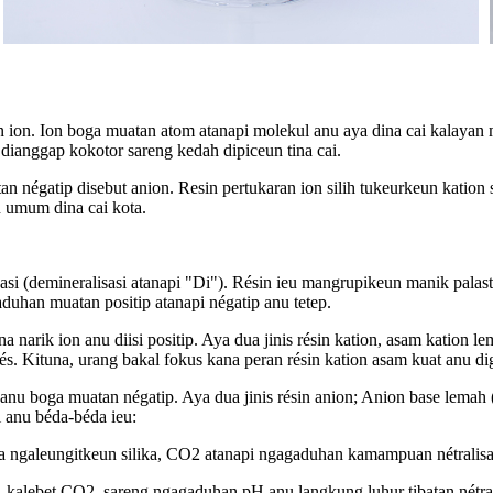
n ion. Ion boga muatan atom atanapi molekul anu aya dina cai kalayan m
dianggap kokotor sareng kedah dipiceun tina cai.
an négatip disebut anion. Resin pertukaran ion silih tukeurkeun katio
n umum dina cai kota.
si (demineralisasi atanapi "Di"). Résin ieu mangrupikeun manik palast
uhan muatan positip atanapi négatip anu tetep.
a narik ion anu diisi positip. Aya dua jinis résin kation, asam katio
és. Kituna, urang bakal fokus kana peran résin kation asam kuat anu di
 anu boga muatan négatip. Aya dua jinis résin anion; Anion base lemah
i anu béda-béda ieu:
sa ngaleungitkeun silika, CO2 atanapi ngagaduhan kamampuan nétralis
, kalebet CO2, sareng ngagaduhan pH anu langkung luhur tibatan nétra