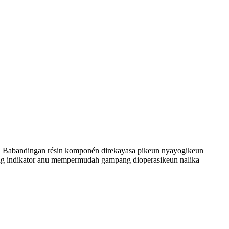
ng. Babandingan résin komponén direkayasa pikeun nyayogikeun
reng indikator anu mempermudah gampang dioperasikeun nalika